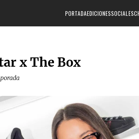
PORTADA
EDICIONES
SOCIALES
C
tar x The Box
mporada