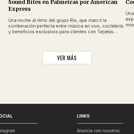
Sound Bites en Palmeiras por American
Co
Express
Una
exp
Una noche al ritmo del grupo Río, que marcó la
mis
combinación perfecta entre música en vivo, coctelería
y beneficios exclusivos para clientes con Tarjetas
American Express, brindando una experiencia única y
memorable.
VER MÁS
OCIAL
LINKS
nstagram
Anuncia con nosotros