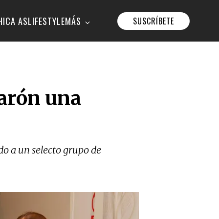
HICA AS
LIFESTYLE
MÁS
SUSCRÍBETE
arón una
do a un selecto grupo de