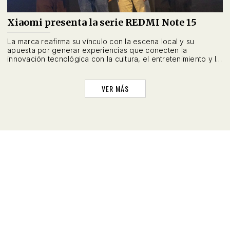
Xiaomi presenta la serie REDMI Note 15
La marca reafirma su vínculo con la escena local y su
apuesta por generar experiencias que conecten la
innovación tecnológica con la cultura, el entretenimiento y la
vida social limeña.
VER MÁS
WEBSITE
SOCIAL
LINKS
Historias
Instagram
Anuncia con nosotros
Sociales
Twitter
Términos de privacidad
Sobre Asia Sur
Facebook
Vimeo