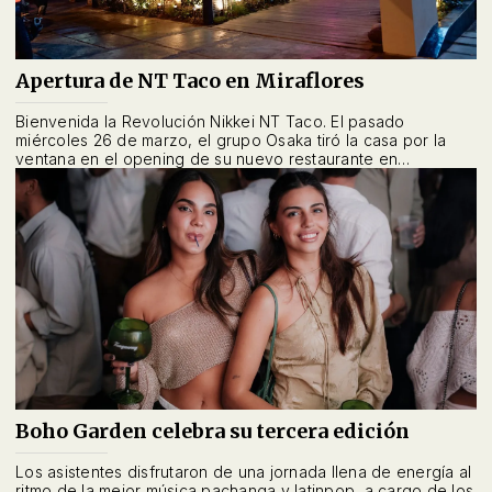
Apertura de NT Taco en Miraflores
Bienvenida la Revolución Nikkei NT Taco. El pasado
miércoles 26 de marzo, el grupo Osaka tiró la casa por la
ventana en el opening de su nuevo restaurante en
Miraflores.
Boho Garden celebra su tercera edición
Los asistentes disfrutaron de una jornada llena de energía al
ritmo de la mejor música pachanga y latinpop, a cargo de los