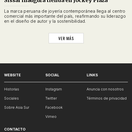
Sissai inaugura tienda en Jockey Plaza
La marca peruana de joyería contemporánea llega al centro
comercial más importante del país, reafirmando su liderazgo
en el diseño de autor y la sostenibilidad.
VER MÁS
WEBSITE
SOCIAL
LINKS
Historias
Instagram
Anuncia con nosotros
Sociales
Twitter
Términos de privacidad
Sobre Asia Sur
Facebook
Vimeo
CONTACTO