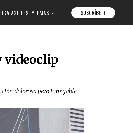
HICA AS
LIFESTYLE
MÁS
SUSCRÍBETE
 videoclip
ación dolorosa pero innegable.