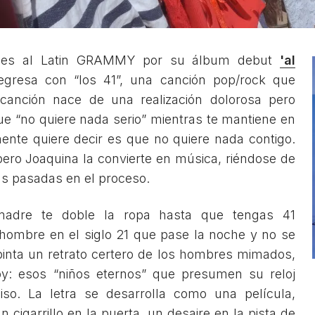
iones al Latin GRAMMY por su álbum debut
'al
gresa con “los 41”, una canción pop/rock que
 canción nace de una realización dolorosa pero
ue “no quiere nada serio” mientras te mantiene en
ente quiere decir es que no quiere nada contigo.
ero Joaquina la convierte en música, riéndose de
s pasadas en el proceso.
madre te doble la ropa hasta que tengas 41
n hombre en el siglo 21 que pase la noche y no se
pinta un retrato certero de los hombres mimados,
y: esos “niños eternos” que presumen su reloj
so. La letra se desarrolla como una película,
 cigarrillo en la puerta, un desaire en la pista de