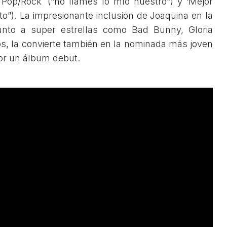
Pop/Rock’ (“no llames lo mío nuestro”) y ‘Mejor
o”). La impresionante inclusión de Joaquina en la
unto a super estrellas como Bad Bunny, Gloria
os, la convierte también en la nominada más joven
por un álbum debut.