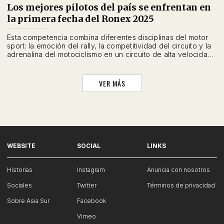
Los mejores pilotos del país se enfrentan en
la primera fecha del Ronex 2025
Esta competencia combina diferentes disciplinas del motor
sport: la emoción del rally, la competitividad del circuito y la
adrenalina del motociclismo en un circuito de alta velocidad
y grandes saltos.
VER MÁS
WEBSITE
SOCIAL
LINKS
Historias
Instagram
Anuncia con nosotros
Sociales
Twitter
Términos de privacidad
Sobre Asia Sur
Facebook
Vimeo