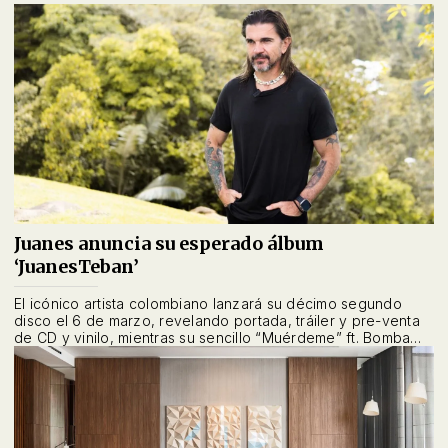
Juanes anuncia su esperado álbum
‘JuanesTeban’
El icónico artista colombiano lanzará su décimo segundo
disco el 6 de marzo, revelando portada, tráiler y pre-venta
de CD y vinilo, mientras su sencillo “Muérdeme” ft. Bomba
Estéreo debuta como la entrada más alta en el Latin Pop
Airplay.