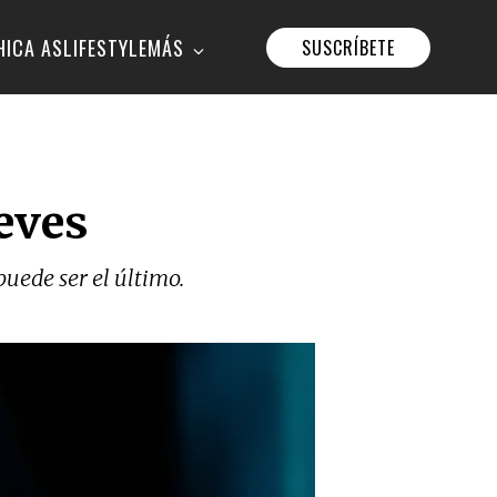
HICA AS
LIFESTYLE
MÁS
SUSCRÍBETE
ueves
uede ser el último.