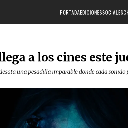
PORTADA
EDICIONES
SOCIALES
C
lega a los cines este j
desata una pesadilla imparable donde cada sonido p