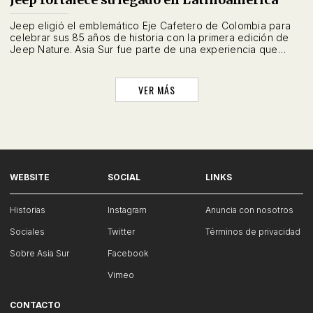
Jeep eligió el emblemático Eje Cafetero de Colombia para
celebrar sus 85 años de historia con la primera edición de
Jeep Nature. Asia Sur fue parte de una experiencia que
reunió a ocho países y reafirmó el legado aventurero de la
marca en la región.
VER MÁS
WEBSITE
SOCIAL
LINKS
Historias
Instagram
Anuncia con nosotros
Sociales
Twitter
Términos de privacidad
Sobre Asia Sur
Facebook
Vimeo
CONTACTO