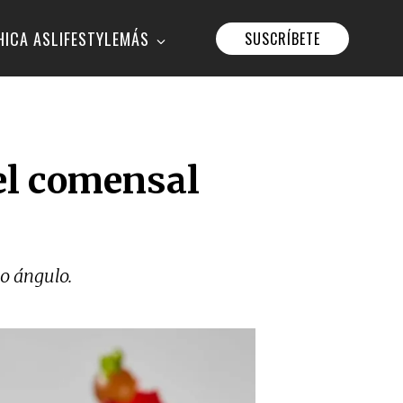
HICA AS
LIFESTYLE
MÁS
SUSCRÍBETE
el comensal
vo ángulo.