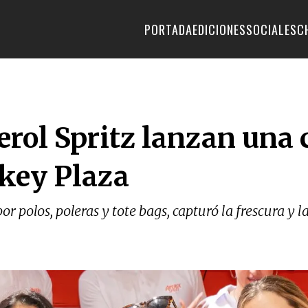
PORTADA
EDICIONES
SOCIALES
C
erol Spritz lanzan una
ckey Plaza
r polos, poleras y tote bags, capturó la frescura y l